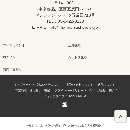
〒141-0031
東京都品川区西五反田2-13-1
プレジデントハイツ五反田713号
TEL：03-5422-8123
E-MAIL：info@harmoniashop.tokyo
マイアカウント
会員登録
ログイン
カートを見る
お問い合わせ
トップページ
/
支払い方法について
/
配送・送料について
/
返品について
/
特定商取引法に基づく表記
/
プライバシーポリシー
/
メルマガ登録・解除
/
ショップブログ
/
RSS
/
ATOM
手帳型
スマホカバー
の通販、iPhoneやXperiaなど他機種対応