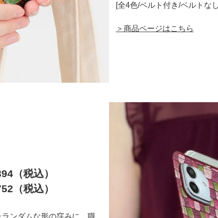
[全4色/ベルト付き/ベルトな
＞商品ページはこちら
ネ
894（税込）
752（税込）
たランダムな形の窪みに、職