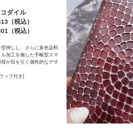
ロコダイル
413（税込）
301（税込）
を型押しし、さらに多色染料
メル加工を施した手帳型スマ
模様が目を引く個性的なデザ
トラップ付き]