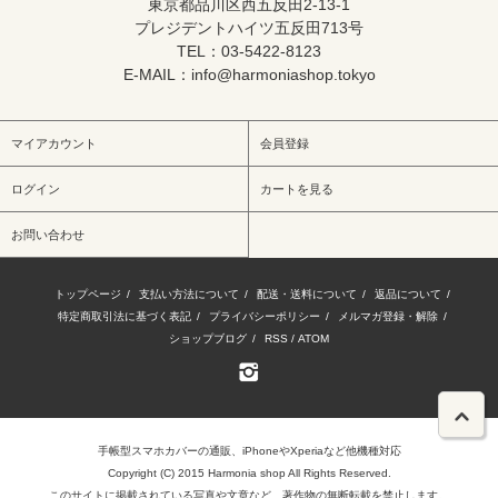
東京都品川区西五反田2-13-1
プレジデントハイツ五反田713号
TEL：03-5422-8123
E-MAIL：info@harmoniashop.tokyo
マイアカウント
会員登録
ログイン
カートを見る
お問い合わせ
トップページ
/
支払い方法について
/
配送・送料について
/
返品について
/
特定商取引法に基づく表記
/
プライバシーポリシー
/
メルマガ登録・解除
/
ショップブログ
/
RSS
/
ATOM
手帳型
スマホカバー
の通販、iPhoneやXperiaなど他機種対応
Copyright (C) 2015 Harmonia shop All Rights Reserved.
このサイトに掲載されている写真や文章など、著作物の無断転載を禁止します。