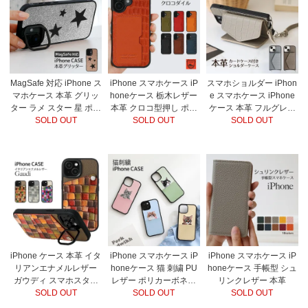
MagSafe 対応 iPhone ス
iPhone スマホケース iP
スマホショルダー iPhon
マホケース 本革 グリッ
honeケース 栃木レザー
e スマホケース iPhone
ター ラメ スター 星 ポリ
本革 クロコ型押し ポリ
ケース 本革 フルグレイ
カーボネート スマホス
SOLD OUT
カーボネート カード入
SOLD OUT
ンレザー クロコ型押し
SOLD OUT
タンド ストラップ
れ グリップ
カードケース ロングス
トラップ
iPhone ケース 本革 イタ
iPhone スマホケース iP
iPhone スマホケース iP
リアンエナメルレザー
honeケース 猫 刺繍 PU
honeケース 手帳型 シュ
ガウディ スマホスタン
レザー ポリカーボネー
リンクレザー 本革
ド カードポケット
SOLD OUT
ト カード入れ グリップ
SOLD OUT
SOLD OUT