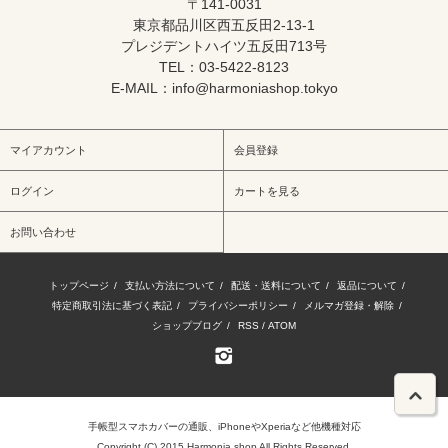
〒141-0031
東京都品川区西五反田2-13-1
プレジデントハイツ五反田713号
TEL：03-5422-8123
E-MAIL：info@harmoniashop.tokyo
マイアカウント
会員登録
ログイン
カートを見る
お問い合わせ
トップページ
/
支払い方法について
/
配送・送料について
/
返品について
/
特定商取引法に基づく表記
/
プライバシーポリシー
/
メルマガ登録・解除
/
ショップブログ
/
RSS
/
ATOM
手帳型
スマホカバー
の通販、iPhoneやXperiaなど他機種対応
Copyright (C) 2015 Harmonia shop All Rights Reserved.