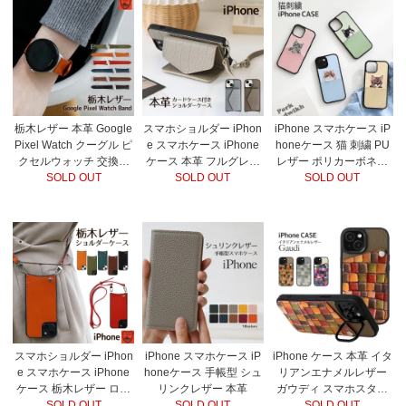
栃木レザー 本革 Google
スマホショルダー iPhon
iPhone スマホケース iP
Pixel Watch クーグル ピ
e スマホケース iPhone
honeケース 猫 刺繍 PU
クセルウォッチ 交換バ
ケース 本革 フルグレイ
レザー ポリカーボネー
SOLD OUT
ンド
ンレザー クロコ型押し
SOLD OUT
ト カード入れ グリップ
SOLD OUT
カードケース ロングス
トラップ
スマホショルダー iPhon
iPhone スマホケース iP
iPhone ケース 本革 イタ
e スマホケース iPhone
honeケース 手帳型 シュ
リアンエナメルレザー
ケース 栃木レザー ロン
リンクレザー 本革
ガウディ スマホスタン
グストラップ
SOLD OUT
SOLD OUT
ド カードポケット
SOLD OUT